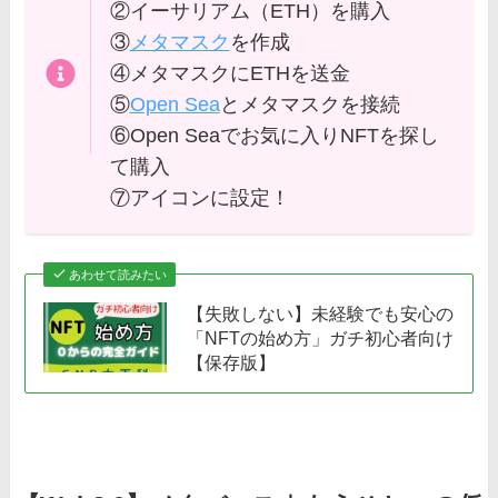
②イーサリアム（ETH）を購入
③
メタマスク
を作成
④メタマスクにETHを送金
⑤
Open Sea
とメタマスクを接続
⑥Open Seaでお気に入りNFTを探し
て購入
⑦アイコンに設定！
あわせて読みたい
【失敗しない】未経験でも安心の
「NFTの始め方」ガチ初心者向け
【保存版】