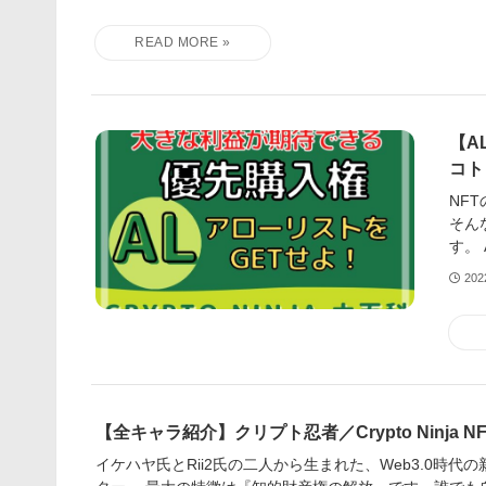
【A
コト
NF
そん
す。 
20
【全キャラ紹介】クリプト忍者／Crypto Ninja NF
イケハヤ氏とRii2氏の二人から生まれた、Web3.0時代