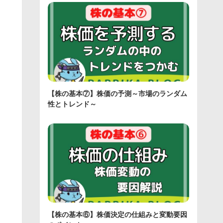
【株の基本⑦】株価の予測～市場のランダム
性とトレンド～
【株の基本⑥】株価決定の仕組みと変動要因