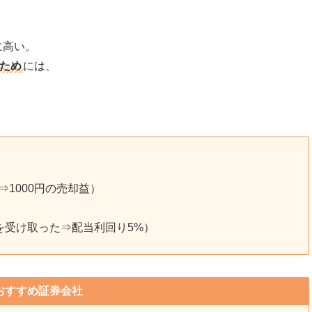
に高い。
ため
には、
た⇒1000円の売却益）
金を受け取った⇒配当利回り5%）
おすすめ証券会社