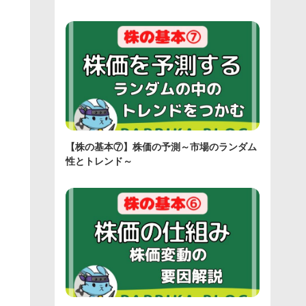
【株の基本⑦】株価の予測～市場のランダム
性とトレンド～