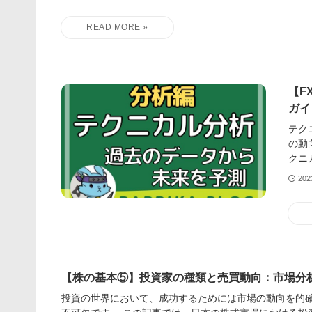
【F
ガイ
テク
の動
クニ
20
【株の基本⑤】投資家の種類と売買動向：市場分
投資の世界において、成功するためには市場の動向を的