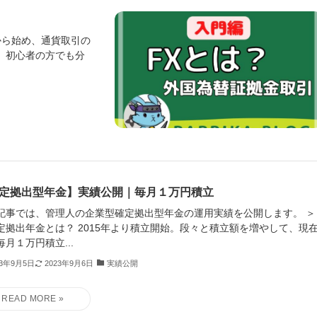
から始め、通貨取引の
 初心者の方でも分
定拠出型年金】実績公開｜毎月１万円積立
記事では、管理人の企業型確定拠出型年金の運用実績を公開します。 ＞
定拠出年金とは？ 2015年より積立開始。段々と積立額を増やして、現
毎月１万円積立...
23年9月5日
2023年9月6日
実績公開