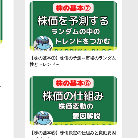
【株の基本⑦】株価の予測～市場のランダム
性とトレンド～
。
と
【株の基本⑥】株価決定の仕組みと変動要因